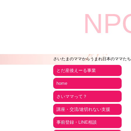
NP
さいたまのママからうまれ日本のママたち
とだ産後えーる事業
home
さいママって？
講座・交流/途切れない支援
事前登録・LINE相談