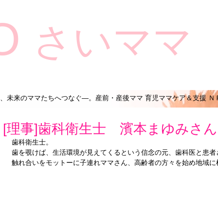
O
さいママ
、未来のママたちへつなぐ―。産前・産後ママ 育児ママケア＆支援 Ｎ
[理事]歯科衛生士 濱本まゆみさん
歯科衛生士。
歯を覗けば、生活環境が見えてくるという信念の元、歯科医と患者
触れ合いをモットーに子連れママさん、高齢者の方々を始め地域に