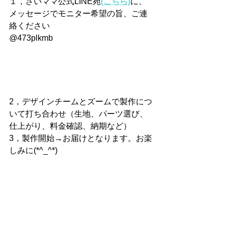
１，さいママ公式LINE宛
(こちら)
に、
メッセージでモニター希望の旨、ご連
絡ください
@473plkmb
2，デザインチームとズームで製作につ
いて打ち合わせ（生地、パーツ選び、
仕上がり、料金確認、納期など）
3，製作開始→お届けとなります。お楽
しみに(*^_^*)
なお、本取り組みでいただく売上金の
一部はさいママでの産前・産後・育児
支援活動に充てられます
【本活動モデルでママ支援のお取り組