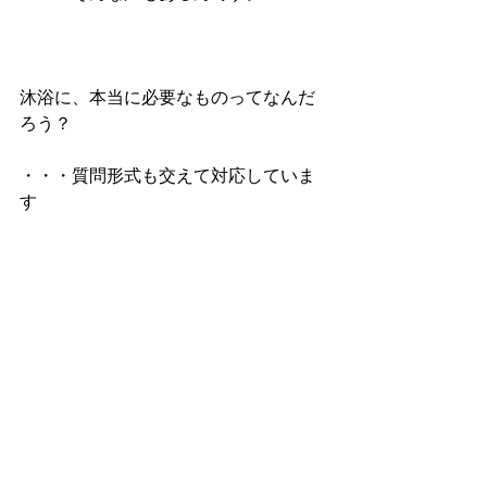
沐浴に、本当に必要なものってなんだ
ろう？
・・・質問形式も交えて対応していま
す
人気のお講座なのと、場所の確保の進
め方の関係で、毎回、
情報をあげると、ご予約が埋まってし
まいます。