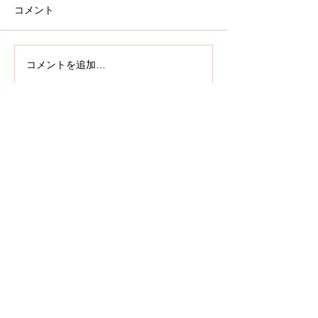
コメント
コメントを追加…
ブログ、SNSの登録お願いします
(*^_^*)
Copyright(C) Since2014 NPO SAI-MAMA.