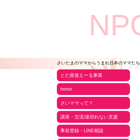
NP
さいたまのママからうまれ日本のママたち
とだ産後えーる事業
home
さいママって？
講座・交流/途切れない支援
事前登録・LINE相談