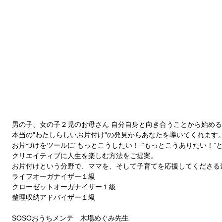
男の子、女の子２児のお母さん 自分自身と向き合うことから始める
本当の"わたしらしいお片付け"の発見からあなたを導いてくれます。
お片づけをツールに“もっとこうしたい！”“もっとこうありたい！”と
クリエイティブに人生を楽しむ方法をご提案。 
お片付けという分野で、ママを、そして子育てを応援してくださる
ライフオーガナイザー１級 
クローゼットオーガナイザー１級 
整理収納アドバイザー１級 
SOSOおうちメンテ　木場めぐみ先生 