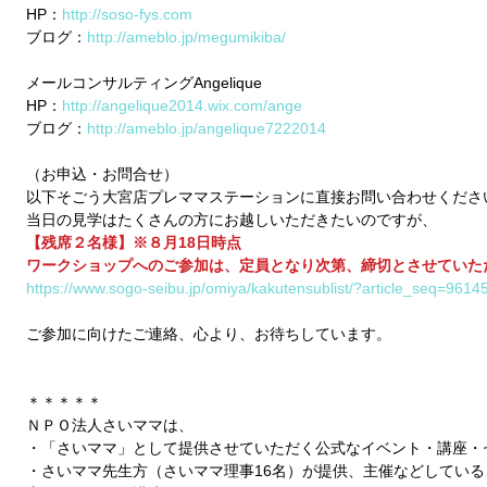
HP：
http://soso-fys.com
ブログ：
http://ameblo.jp/megumikiba/
メールコンサルティングAngelique 
HP：
http://angelique2014.wix.com/ange
ブログ：
http://ameblo.jp/angelique7222014
（お申込・お問合せ） 
以下そごう大宮店プレママステーションに直接お問い合わせくださ
当日の見学はたくさんの方にお越しいただきたいのですが、 
【残席２名様】※８月18日時点
ワークショップへのご参加は、定員となり次第、締切とさせていた
https://www.sogo-seibu.jp/omiya/kakutensublist/?article_seq=9614
ご参加に向けたご連絡、心より、お待ちしています。 
＊＊＊＊＊ 
ＮＰＯ法人さいママは、 
・「さいママ」として提供させていただく公式なイベント・講座・
・さいママ先生方（さいママ理事16名）が提供、主催などしてい