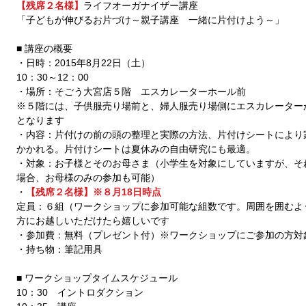
【残席２名様】
ライフオーガナイザー講座 
「子どもが伸びるお片づけ～親子講座　一緒に片付けよう～」  
■ 講座の概要 
・日時：2015年8月22日（土） 
10：30～12：00 
・場所：そごう大宮店５階　エスカレーターホール前 
※５階には、子供服売り場前と、婦人服売り場側にエスカレーター
となります 
・内容：片付けの前の頭の整理と実際の方法、片付けシートにより
かかれる。片付けシートは夏休みの自由研究にも最適。  
・対象：お子様とそのお母さま（小学生を対象にしていますが、そ
場合、お母様のみの参加も可能） 
・
【残席２名様】※８月18日時点
定員：６組（ワークショップに参加可能な組数です。周囲を囲むよ
方にお越しいただけたら嬉しいです 
・参加費：無料（プレゼント付）※ワークショップにご参加の方対
・持ち物：筆記用具 
■ ワークショップタイムスケジュール 
10：30　イントロダクション 