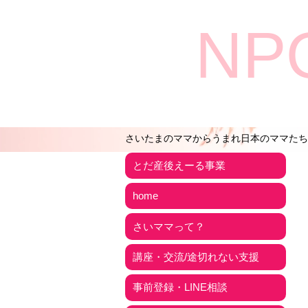
NP
さいたまのママからうまれ日本のママたち
とだ産後えーる事業
home
さいママって？
講座・交流/途切れない支援
事前登録・LINE相談