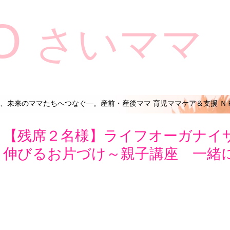
O
さいママ
、未来のママたちへつなぐ―。産前・産後ママ 育児ママケア＆支援 Ｎ
【残席２名様】ライフオーガナイ
伸びるお片づけ～親子講座 一緒