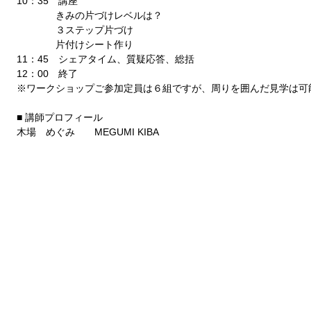
10：35　講座 
　　　　きみの片づけレベルは？ 
　　　　３ステップ片づけ 
　　　　片付けシート作り 
11：45　シェアタイム、質疑応答、総括 
12：00　終了 
※ワークショップご参加定員は６組ですが、周りを囲んだ見学は可
■ 講師プロフィール 
木場　めぐみ　　MEGUMI KIBA 