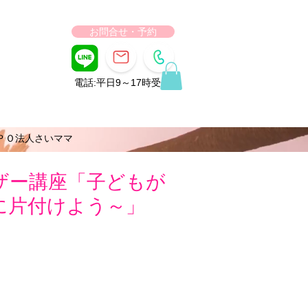
お問合せ・予約
電話:平日9～17時受付
ＰＯ法人さいママ
ザー講座「子どもが
に片付けよう～」