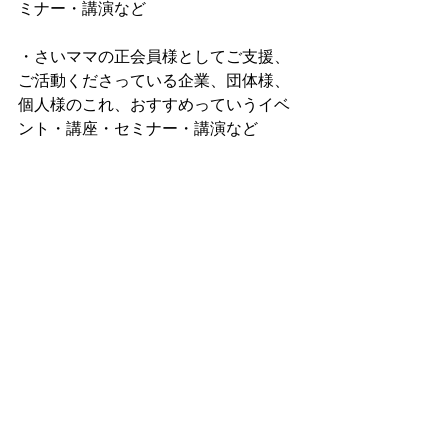
ミナー・講演など
・さいママの正会員様としてご支援、
ご活動くださっている企業、団体様、
個人様のこれ、おすすめっていうイベ
ント・講座・セミナー・講演など
以上を、さいママから、ママのみなさ
ん、育児世帯のみなさんに向けて発信
しています。
とっても良い情報こそ、多くの妊婦さ
ん、産後ママや育児中ママ、女性、育
児世帯のみなさんに知っていただきた
いと思っています。
＊＊＊＊＊