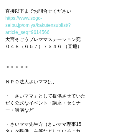
直接以下までお問合せください
https://www.sogo-
seibu.jp/omiya/kakutensublist/?
article_seq=9614566
大宮そごうプレママステーション宛 
０４８（６５７）７３４６ （直通）
＊＊＊＊＊
ＮＰＯ法人さいママは、
・「さいママ」として提供させていた
だく公式なイベント・講座・セミナ
ー・講演など
・さいママ先生方（さいママ理事15
名）が提供、主催などしているこれ、