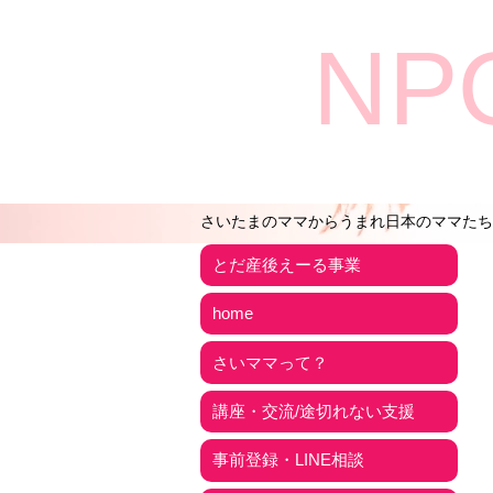
NP
さいたまのママからうまれ日本のママたち
とだ産後えーる事業
home
さいママって？
講座・交流/途切れない支援
事前登録・LINE相談