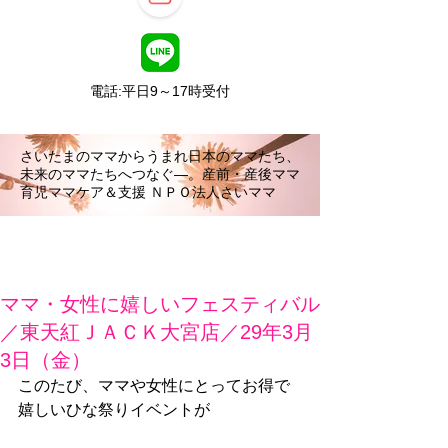
電話:平日9～17時受付
さいたまのママからうまれ日本のママたち、
未来のママたちへつなぐ―。産前・産後ママ
育児ママケア＆支援 ＮＰＯ法人さいママ
ママ・女性に嬉しいフェスティバル
／東天紅ＪＡＣＫ大宮店／29年3月
3日（金）
このたび、ママや女性にとってお得で
嬉しいひな祭りイベントが