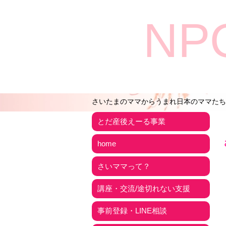
NP
さいたまのママからうまれ日本のママたち
とだ産後えーる事業
home
さいママって？
講座・交流/途切れない支援
事前登録・LINE相談