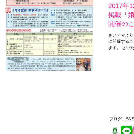
2017
掲載「
開催の
さいママより
に開催するこ
ます。 さい
ちらより、お
ール 日時：1
日）9時30分～
ブログ、SNS