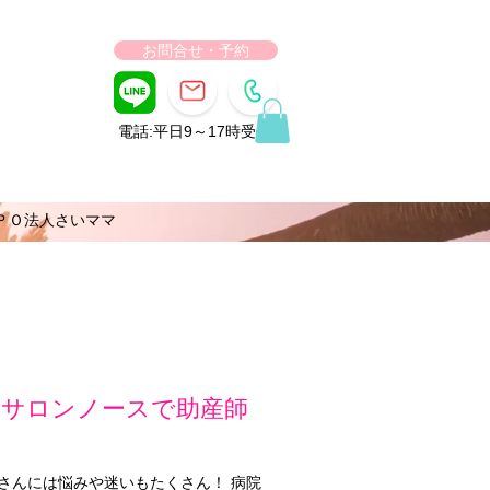
お問合せ・予約
電話:平日9～17時受付
ＰＯ法人さいママ
児サロンノースで助産師
さんには悩みや迷いもたくさん！ 病院