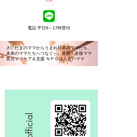
電話:平日9～17時受付
さいたまのママからうまれ日本のママたち、
未来のママたちへつなぐ―。産前・産後ママ
育児ママケア＆支援 ＮＰＯ法人さいママ
LINE official