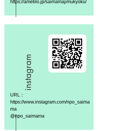
https://ameblo.jp/saimamajimukyoku/
instagram
URL：
https://www.instagram.com/npo_saima
ma

@npo_saimama