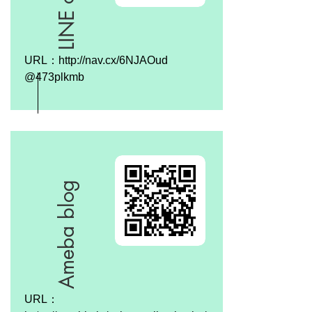
URL：http://nav.cx/6NJAOud

@473plkmb​
Ameba blog
URL：