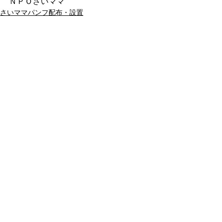
ＮＰＯさいママ
さいママパンフ配布・設置
コメント
コメントを追加…
ブログ、SNSの登録お願いします
(*^_^*)