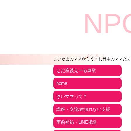
NP
さいたまのママからうまれ日本のママたち
とだ産後えーる事業
home
さいママって？
講座・交流/途切れない支援
事前登録・LINE相談