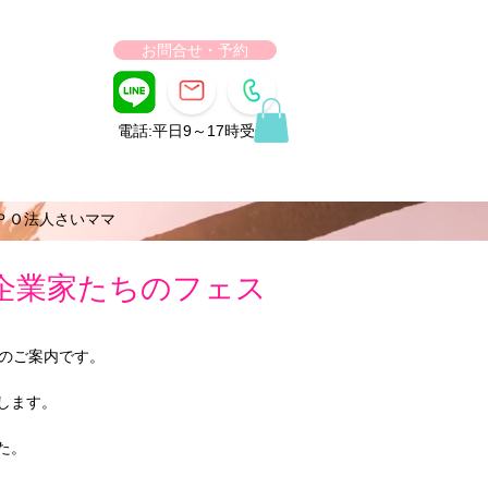
お問合せ・予約
電話:平日9～17時受付
ＰＯ法人さいママ
企業家たちのフェス
のご案内です。 
します。
た。 